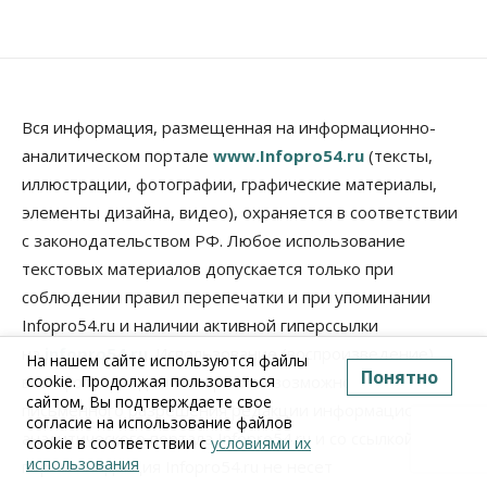
Вся информация, размещенная на информационно-
аналитическом портале
www.Infopro54.ru
(тексты,
иллюстрации, фотографии, графические материалы,
элементы дизайна, видео), охраняется в соответствии
с законодательством РФ. Любое использование
текстовых материалов допускается только при
соблюдении правил перепечатки и при упоминании
Infopro54.ru и наличии активной гиперссылки
на
infopro54.ru
. Использование (воспроизведение)
На нашем сайте используются файлы
Понятно
cookie. Продолжая пользоваться
всех фото и видео-материалов возможно только с
сайтом, Вы подтверждаете свое
письменного разрешения редакции информационно-
согласие на использование файлов
аналитического портала Infopro54.ru и со ссылкой на
cookie в соответствии с
условиями их
использования
портал. Редакция Infopro54.ru не несет