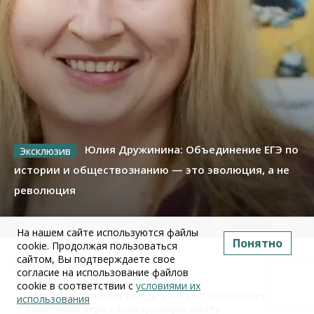
Юлия Дружинина: Объединение ЕГЭ по
истории и обществознанию — это эволюция, а не
революция
02 июля 2026
На нашем сайте используются файлы
Понятно
cookie. Продолжая пользоваться
сайтом, Вы подтверждаете свое
Про Бизнес
согласие на использование файлов
Бизнес
Право&Порядок
ПроБизнес
cookie в соответствии с
условиями их
Злоумышленники опять атакуют новосибирские
использования
компании через электронную почту