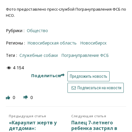
Фото предоставлено пресс-службой Погрануправления ФСБ по
НСО.
Рубрики :
Общество
Регионы :
Новосибирская область
Новосибирск
Теги :
служебные собаки
Погрануправление ФСБ
4 154
Поделиться
Предложить новость
Подписаться на новости
0
0
Предыдущая статья
Следующая статья
«Караулит жертв у
Палец 7-летнего
детдома»:
ребенка застрял в