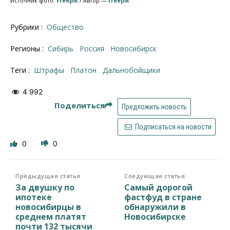
Источник фото:
Freepik
/ Автор —
freepik
Рубрики :
Общество
Регионы :
Сибирь
Россия
Новосибирск
Теги :
штрафы
Платон
Дальнобойщики
4 992
Поделиться
Предложить новость
Подписаться на новости
0
0
Предыдущая статья
Следующая статья
За двушку по
Самый дорогой
ипотеке
фастфуд в стране
новосибирцы в
обнаружили в
среднем платят
Новосибирске
почти 132 тысячи