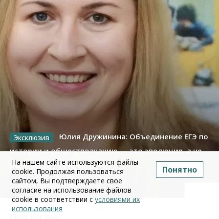
Юлия Дружинина: Объединение ЕГЭ по
истории и обществознанию — это эволюция, а не
На нашем сайте используются файлы
революция
Понятно
cookie. Продолжая пользоваться
сайтом, Вы подтверждаете свое
02 июля 2026
согласие на использование файлов
cookie в соответствии с
условиями их
использования
Про Бизнес