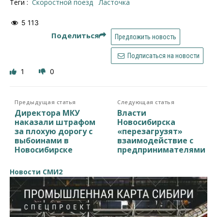
Теги :
Скоростной поезд
ласточка
5 113
Поделиться
Предложить новость
Подписаться на новости
1
0
Предыдущая статья
Следующая статья
Директора МКУ
Власти
наказали штрафом
Новосибирска
за плохую дорогу с
«перезагрузят»
выбоинами в
взаимодействие с
Новосибирске
предпринимателями
Новости СМИ2