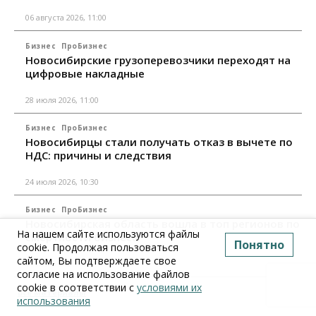
06 августа 2026, 11:00
Бизнес
ПроБизнес
Новосибирские грузоперевозчики переходят на
цифровые накладные
28 июля 2026, 11:00
Бизнес
ПроБизнес
Новосибирцы стали получать отказ в вычете по
НДС: причины и следствия
24 июля 2026, 10:30
Бизнес
ПроБизнес
Новосибирская область вошла в топ регионов по
На нашем сайте используются файлы
смертности бизнеса
Понятно
cookie. Продолжая пользоваться
сайтом, Вы подтверждаете свое
17 июля 2026, 12:00
согласие на использование файлов
cookie в соответствии с
условиями их
Все материалы
использования