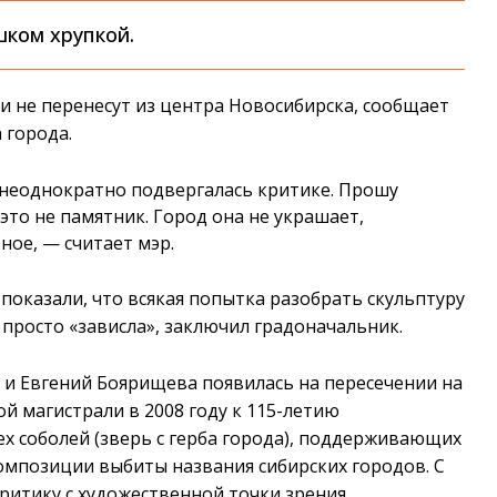
шком хрупкой.
 не перенесут из центра Новосибирска, сообщает
 города.
неоднократно подвергалась критике. Прошу
это не памятник. Город она не украшает,
ное, — считает мэр.
показали, что всякая попытка разобрать скульптуру
 просто «зависла», заключил градоначальник.
 и Евгений Боярищева появилась на пересечении на
й магистрали в 2008 году к 115-летию
ех соболей (зверь с герба города), поддерживающих
композиции выбиты названия сибирских городов. С
ритику с художественной точки зрения.