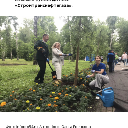
«Стройтранснефтегаза».
Фото Infopro54.ru. Автор фото Ольга Еренкова