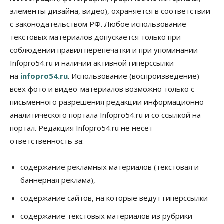
элементы дизайна, видео), охраняется в соответствии
Бизнес
Общество
с законодательством РФ. Любое использование
Союз продавцов маркетплейсов
обратился в правительство РФ из-за атак на WB
текстовых материалов допускается только при
08 Августа 2026, 10:00
соблюдении правил перепечатки и при упоминании
Infopro54.ru и наличии активной гиперссылки
Общество
на
infopro54.ru
. Использование (воспроизведение)
Новосибирцы будут получать квитанции за ЖКУ
по-новому
всех фото и видео-материалов возможно только с
08 Августа 2026, 09:00
письменного разрешения редакции информационно-
аналитического портала Infopro54.ru и со ссылкой на
Бизнес
В Новосибирской области резко
портал. Редакция Infopro54.ru не несет
сократился грузооборот в автоперевозках
ответственность за:
07 Августа 2026, 19:00
Общество
содержание рекламных материалов (текстовая и
В Новосибирске прошёл митинг
баннерная реклама),
против нового закона о памятниках
07 Августа 2026, 18:00
содержание сайтов, на которые ведут гиперссылки
Бизнес
содержание текстовых материалов из рубрики
В аэропорту Толмачёво завершены работы по