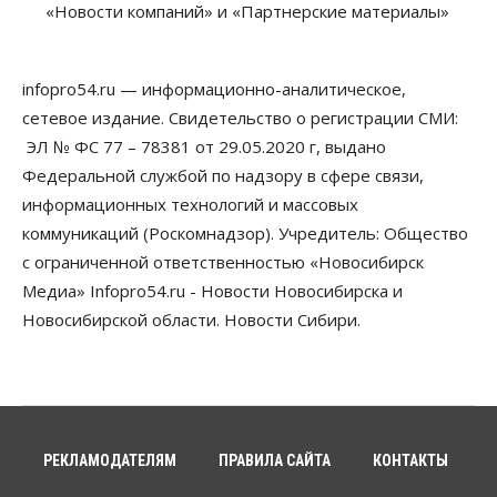
«Новости компаний» и «Партнерские материалы»
бетонированию рулежных дорожек
07 Августа 2026, 17:00
infopro54.ru — информационно-аналитическое,
Бизнес
Недвижимость
Общество
Новосибирцы стали реже оформлять
сетевое издание. Свидетельство о регистрации СМИ:
дома по упрощенной схеме
ЭЛ № ФС 77 – 78381 от 29.05.2020 г, выдано
07 Августа 2026, 16:00
Федеральной службой по надзору в сфере связи,
Власть
Общество
Право&Порядок
информационных технологий и массовых
Роспотребнадзор изъял почти полторы тонны
коммуникаций (Роскомнадзор). Учредитель: Общество
мяса в Новосибирской области
07 Августа 2026, 15:00
с ограниченной ответственностью «Новосибирск
Медиа» Infopro54.ru - Новости Новосибирска и
Финансы
Новосибирской области. Новости Сибири.
Расходы новосибирцев на спорт выросли на 40%
за полгода
07 Августа 2026, 14:35
Сибирские аграрии увеличивают посевы горчицы
07 Августа 2026, 14:00
РЕКЛАМОДАТЕЛЯМ
ПРАВИЛА САЙТА
КОНТАКТЫ
Власть