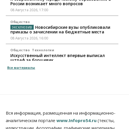
России возникает много вопросов
08 Августа 2026, 17:00
Общество
Новосибирские вузы опубликовали
приказы о зачислении на бюджетные места
08 Августа 2026, 16:00
Общество
Технологии
Искусственный интеллект впервые выписал
штраф за борщевик
08 Августа 2026, 15:00
Все материалы
Авто
Продажи подержанных электромобилей в
Новосибирской области растут второй месяц
08 Августа 2026, 13:00
Бизнес
Общество
Детские центры Новосибирска
Вся информация, размещенная на информационно-
перегибают с «педагогикой успеха», считает
аналитическом портале
www.Infopro54.ru
(тексты,
психолог
иллюстрации, фотографии, графические материалы,
08 Августа 2026, 11:00