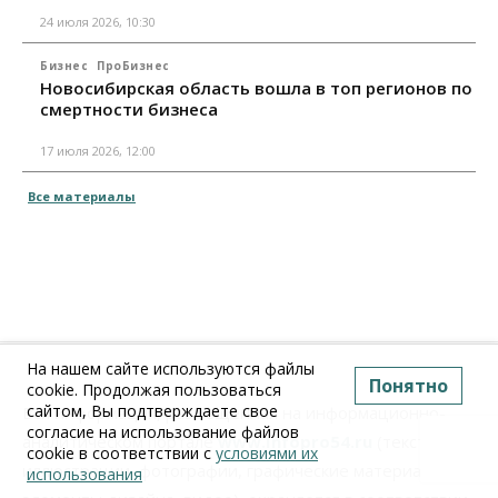
24 июля 2026, 10:30
Бизнес
ПроБизнес
Новосибирская область вошла в топ регионов по
смертности бизнеса
17 июля 2026, 12:00
Все материалы
На нашем сайте используются файлы
Понятно
cookie. Продолжая пользоваться
сайтом, Вы подтверждаете свое
Вся информация, размещенная на информационно-
согласие на использование файлов
аналитическом портале
www.Infopro54.ru
(тексты,
cookie в соответствии с
условиями их
иллюстрации, фотографии, графические материалы,
использования