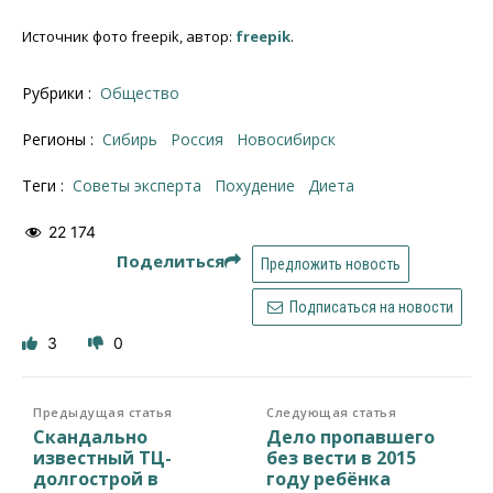
Источник фото freepik, автор:
freepik
.
Рубрики :
Общество
Регионы :
Сибирь
Россия
Новосибирск
Теги :
советы эксперта
похудение
диета
22 174
Поделиться
Предложить новость
Подписаться на новости
3
0
Предыдущая статья
Следующая статья
Скандально
Дело пропавшего
известный ТЦ-
без вести в 2015
долгострой в
году ребёнка