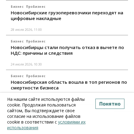
Бизнес
ПроБизнес
Новосибирские грузоперевозчики переходят на
цифровые накладные
28 июля 2026, 11:00
Бизнес
ПроБизнес
Новосибирцы стали получать отказ в вычете по
НДС: причины и следствия
24 июля 2026, 10:30
Бизнес
ПроБизнес
Новосибирская область вошла в топ регионов по
смертности бизнеса
На нашем сайте используются файлы
17 июля 2026, 12:00
Понятно
cookie. Продолжая пользоваться
сайтом, Вы подтверждаете свое
Все материалы
согласие на использование файлов
cookie в соответствии с
условиями их
использования