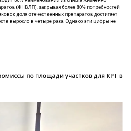
водит 86% наименований из списка жизненно
ратов (ЖНВЛП), закрывая более 80% потребностей
аковок доля отечественных препаратов достигает
рств выросло в четыре раза. Однако эти цифры не
омиссы по площади участков для КРТ в