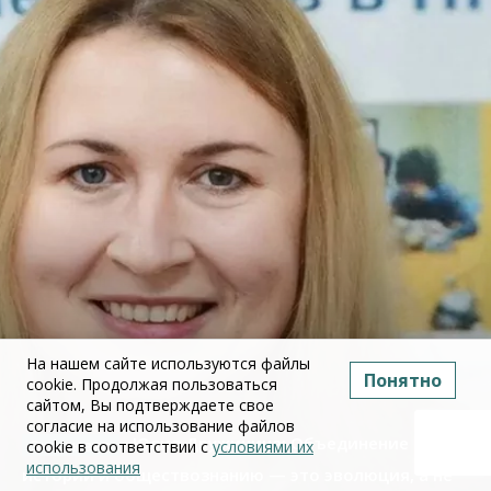
На нашем сайте используются файлы
Понятно
cookie. Продолжая пользоваться
сайтом, Вы подтверждаете свое
согласие на использование файлов
Юлия Дружинина: Объединение ЕГЭ по
cookie в соответствии с
условиями их
использования
истории и обществознанию — это эволюция, а не