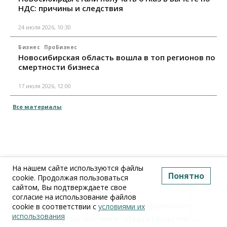
НДС: причины и следствия
24 июля 2026, 10:30
Бизнес
ПроБизнес
Новосибирская область вошла в топ регионов по
смертности бизнеса
17 июля 2026, 12:00
Все материалы
На нашем сайте используются файлы
Понятно
cookie. Продолжая пользоваться
сайтом, Вы подтверждаете свое
согласие на использование файлов
Вся информация, размещенная на информационно-
cookie в соответствии с
условиями их
использования
аналитическом портале
www.Infopro54.ru
(тексты,