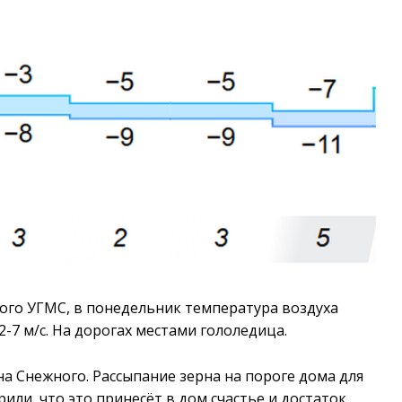
го УГМС, в понедельник температура воздуха
2-7 м/с. На дорогах местами гололедица.
а Снежного. Рассыпание зерна на пороге дома для
ли, что это принесёт в дом счастье и достаток.