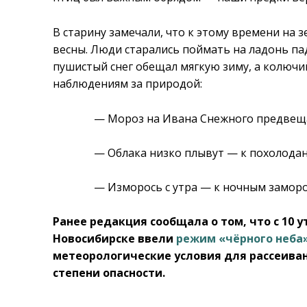
В старину замечали, что к этому времени на 
весны. Люди старались поймать на ладонь п
пушистый снег обещал мягкую зиму, а колючий
наблюдениям за природой:
— Мороз на Ивана Снежного предвещ
— Облака низко плывут — к похолода
— Изморось с утра — к ночным заморо
Ранее редакция сообщала о том, что с 10 ут
Новосибирске ввели
режим «чёрного неба
метеорологические условия для рассеиван
степени опасности.