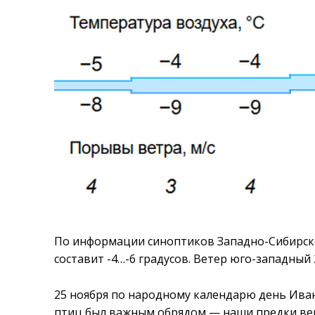
По информации синоптиков Западно-Сибирско
составит -4…-6 градусов. Ветер юго-западный 
25 ноября по народному календарю день Иван
птиц был важным обрядом — наши предки вери