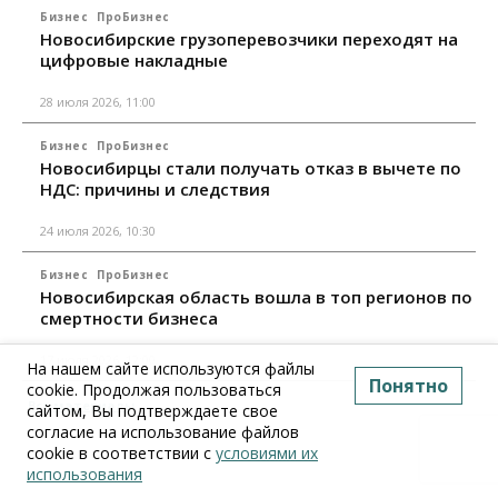
Бизнес
ПроБизнес
Новосибирские грузоперевозчики переходят на
цифровые накладные
28 июля 2026, 11:00
Бизнес
ПроБизнес
Новосибирцы стали получать отказ в вычете по
НДС: причины и следствия
24 июля 2026, 10:30
Бизнес
ПроБизнес
Новосибирская область вошла в топ регионов по
смертности бизнеса
17 июля 2026, 12:00
На нашем сайте используются файлы
Понятно
cookie. Продолжая пользоваться
Все материалы
сайтом, Вы подтверждаете свое
согласие на использование файлов
cookie в соответствии с
условиями их
использования