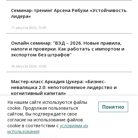
Семинар-тренинг Арсена Рябухи «Устойчивость
лидера»
11 августа 2026, 10:00
Онлайн семинар: "ВЭД – 2026. Новые правила,
налоги и проверки. Как работать с импортом и
экспортом без штрафов"
18 августа 2026, 15:00
Мастер-класс Аркадия Цукера: «Бизнес-
неваляшка 2.0: непотопляемое лидерство и
когнитивный капитал»
На нашем сайте используются файлы
18 августа 2026, 10:00
Понятно
cookie. Продолжая пользоваться
сайтом, Вы подтверждаете свое
Все мероприятия
согласие на использование файлов
cookie в соответствии с
условиями их
использования
Прямым Текстом