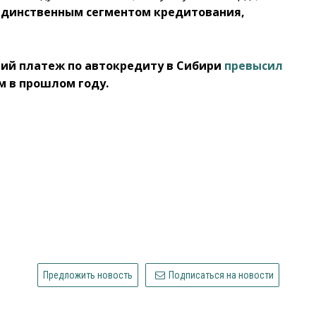
 единственным сегментом кредитования,
ний платеж по автокредиту в Сибири
превысил
ем в прошлом году.
Предложить новость
Подписаться на новости