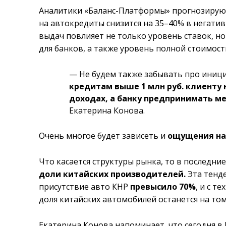
Аналитики «Баланс-Платформы» прогнозируют
на автокредиты снизится на 35–40% в негати
выдач повлияет не только уровень ставок, н
для банков, а также уровень полной стоимост
— Не будем также забывать про иниц
кредитам выше 1 млн руб. клиенту 
доходах, а банку предпринимать м
Екатерина Конова.
Очень многое будет зависеть и
ощущения на
Что касается структуры рынка, то в последн
доли китайских производителей.
Эта тенде
присутствие авто КНР
превысило 70%
, и с т
доля китайских автомобилей останется на том
Екатерина Конова напоминает, что сегодня в