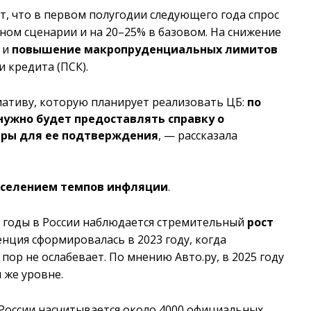
, что в первом полугодии следующего года спрос
вном сценарии и на 20–25% в базовом. На снижение
о и
повышение макропруденциальных лимитов
и кредита (ПСК).
иативу, которую планирует реализовать ЦБ:
по
нужно будет предоставлять справку о
еры для ее подтверждения
, — рассказала
селением темпов инфляции
.
ие годы в России наблюдается стремительный
рост
нция сформировалась в 2023 году, когда
ех пор не ослабевает. По мнению Авто.ру, в 2025 году
 же уровне.
 России насчитывается около 4000 официальных