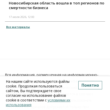
Новосибирская область вошла в топ регионов по
смертности бизнеса
17 июля 2026, 12:00
Все материалы
Вся информация, размещенная на информационно-
аналитическом портале
www.Infopro54.ru
(тексты,
На нашем сайте используются файлы
Понятно
cookie. Продолжая пользоваться
иллюстрации, фотографии, графические материалы,
сайтом, Вы подтверждаете свое
элементы дизайна, видео), охраняется в соответствии
согласие на использование файлов
cookie в соответствии с
условиями их
с законодательством РФ. Любое использование
использования
текстовых материалов допускается только при