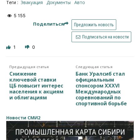
Теги :
эвакуация
документы
авто
5 155
Поделиться
Предложить новость
Подписаться на новости
1
0
Предыдущая статья
Следующая статья
Снижение
Банк Уралсиб стал
ключевой ставки
официальным
ЦБ повысит интерес
спонсором XXXVI
населения к акциям
Международных
и облигациям
соревнований по
спортивной борьбе
Новости СМИ2