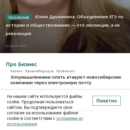
Юлия Дружинина: Объединение ЕГЭ по
истории и обществознанию — это эволюция, а не
революция
02 июля 2026
Про Бизнес
Бизнес
Право&Порядок
ПроБизнес
Злоумышленники опять атакуют новосибирские
компании через электронную почту
06 августа 2026, 11:00
На нашем сайте используются файлы
Понятно
cookie. Продолжая пользоваться
Бизнес
ПроБизнес
сайтом, Вы подтверждаете свое
Новосибирские грузоперевозчики переходят на
согласие на использование файлов
цифровые накладные
cookie в соответствии с
условиями их
использования
28 июля 2026, 11:00