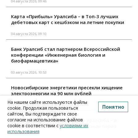
04 августа 2026, 09:46
Карта «Прибыль» Уралсиба – в Топ-3 лучших
дебетовых карт с кешбэком на летние покупки
04 августа 2026, 09:10
Банк Уралсиб стал партнером Всероссийской
конференции «Инженерная биология и
биофармацевтика»
03 августа 2026, 10:53
Новосибирские энергетики пресекли хищение
электроэнергии на 90 млн рублей
На нашем сайте используются файлы
29 июля 2026, 13:37
Понятно
cookie. Продолжая пользоваться
сайтом, Вы подтверждаете свое
согласие на использование файлов
Карта «120 дней на максимум» Уралсиба – в Топ-4
cookie в соответствии с
условиями их
кредитных карт с длинным льготным периодом
использования
29 июля 2026, 09:10