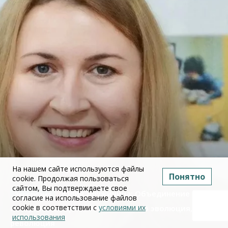
На нашем сайте используются файлы
Понятно
cookie. Продолжая пользоваться
сайтом, Вы подтверждаете свое
Юлия Дружинина: Объединение ЕГЭ по
согласие на использование файлов
cookie в соответствии с
условиями их
истории и обществознанию — это эволюция, а не
использования
революция