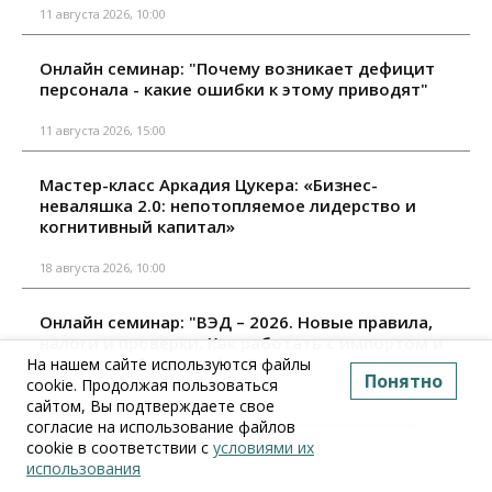
11 августа 2026, 10:00
Онлайн семинар: "Почему возникает дефицит
персонала - какие ошибки к этому приводят"
11 августа 2026, 15:00
Мастер-класс Аркадия Цукера: «Бизнес-
неваляшка 2.0: непотопляемое лидерство и
когнитивный капитал»
18 августа 2026, 10:00
Онлайн семинар: "ВЭД – 2026. Новые правила,
налоги и проверки. Как работать с импортом и
экспортом без штрафов"
На нашем сайте используются файлы
Понятно
cookie. Продолжая пользоваться
сайтом, Вы подтверждаете свое
18 августа 2026, 15:00
согласие на использование файлов
cookie в соответствии с
условиями их
Все мероприятия
использования