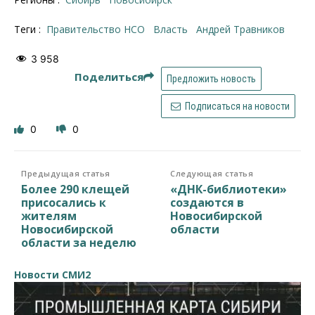
Теги :
правительство НСО
власть
Андрей Травников
3 958
Поделиться
Предложить новость
Подписаться на новости
0
0
Предыдущая статья
Следующая статья
Более 290 клещей
«ДНК-библиотеки»
присосались к
создаются в
жителям
Новосибирской
Новосибирской
области
области за неделю
Новости СМИ2