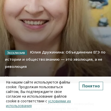
Юлия Дружинина: Объединение ЕГЭ по
истории и обществознанию — это эволюция, а не
революция
02 июля 2026
На нашем сайте используются файлы
Понятно
cookie. Продолжая пользоваться
сайтом, Вы подтверждаете свое
Про Бизнес
согласие на использование файлов
Бизнес
Право&Порядок
ПроБизнес
cookie в соответствии с
условиями их
Злоумышленники опять атакуют новосибирские
использования
компании через электронную почту