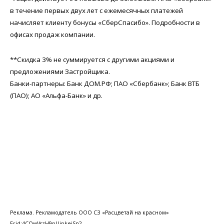
в течение первых двух лет с ежемесячных платежей
начисляет клиенту бонусы «СберСпасибо». Подробности в
офисах продаж компании.
**Скидка 3% не суммируется с другими акциями и
предложениями Застройщика.
Банки-партнеры: Банк ДОМ.РФ; ПАО «Сбербанк»; Банк ВТБ
(ПАО); АО «Альфа-Банк» и др.
Реклама. Рекламодатель ООО СЗ «Расцветай на красном»
Erid:4CQwVszH9pUjpkejSn2