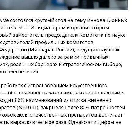
Думе состоялся круглый стол на тему инновационных
о интеллекта. Инициатором и организатором
рвый заместитель председателя Комитета по науке
редставителей профильных комитетов,
Федерации (Минздрав России), ведущих научных
суждение вышло далеко за рамки привычных
ах, реальных барьерах и стратегическом выборе,
го обеспечения.
работках с использованием искусственного
а — обеспеченность базовыми, жизненно важными
водит 86% наименований из списка жизненно
ратов (ЖНВЛП), закрывая более 80% потребностей
аковок доля отечественных препаратов достигает
рств выросло в четыре раза. Однако эти цифры не