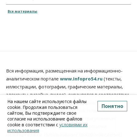
Все материалы
Вся информация, размещенная на информационно-
аналитическом портале
www.Infopro54.ru
(тексты,
иллюстрации, фотографии, графические материалы,
элементы дизайна, видео), охраняется в соответствии
На нашем сайте используются файлы
с законодательством РФ. Любое использование
Понятно
cookie. Продолжая пользоваться
текстовых материалов допускается только при
сайтом, Вы подтверждаете свое
соблюдении правил перепечатки и при упоминании
согласие на использование файлов
cookie в соответствии с
условиями их
Infopro54.ru и наличии активной гиперссылки
использования
на
infopro54.ru
. Использование (воспроизведение)