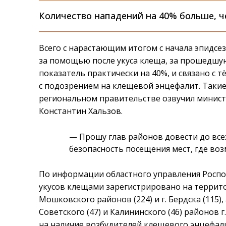
Количество нападений на 40% больше, ч
Всего с нарастающим итогом с начала эпидсе
за помощью после укуса клеща, за прошедшу
показатель практически на 40%, и связано с 
с подозрением на клещевой энцефалит. Таки
региональном правительстве озвучил минист
Константин Хальзов.
—
Прошу глав районов довести до все
безопасность посещения мест, где во
По информации областного управления Роспо
укусов клещами зарегистрировано на территор
Мошковского районов (224) и г. Бердска (115),
Советского (47) и Калининского (46) районов г
на наличие возбудителей клещевого энцефал