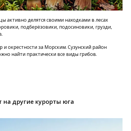
рцы активно делятся своими находками в лесах
оровики, подберёзовики, подосиновики, грузди,
в.
 и окрестности за Морским. Сузунский район
ожно найти практически все виды грибов.
 на другие курорты юга