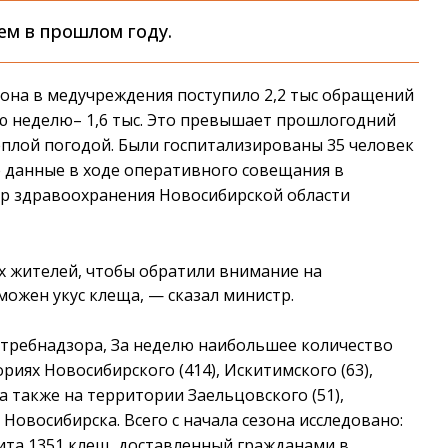
ем в прошлом году.
зона в медучреждения поступило 2,2 тыс обращений
ю неделю– 1,6 тыс. Это превышает прошлогодний
тёплой погодой. Были госпитализированы 35 человек
е данные в ходе оперативного совещания в
р здравоохранения Новосибирской области
х жителей, чтобы обратили внимание на
зможен укус клеща,
—
сказал министр.
требнадзора, За неделю наибольшее количество
иях Новосибирского (414), Искитимского (63),
 а также на территории Заельцовского (51),
. Новосибирска. Всего с начала сезона исследовано:
ита 1351 клещ, доставленный гражданами в