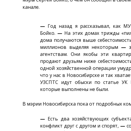
канале.
—
Год назад я рассказывал, как М
Бойко.
—
На этих домах трижды «пил
дома получаются выше себестоимости
миллионов выделяя некоторым
—
з
агентствам. Они якобы эти кварт
продают друзьям ниже себестоимости,
одной хозяйственной операции умудр
что у нас в Новосибирске и так хвата
УЗСПТС идут обыски по статье УК 
которые выполнены не были.
В мэрии Новосибирска пока от подробных к
—
Есть два хозяйствующих субъек
конфликт друг с другом и спорят,
—
со