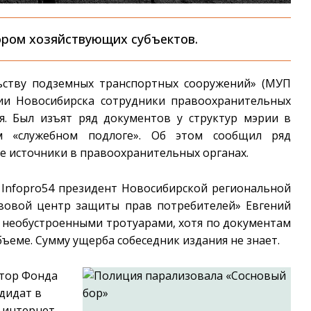
ором хозяйствующих субъектов.
ьству подземных транспортных сооружений» (МУП
ии Новосибирска сотрудники правоохранительных
я. Был изъят ряд документов у структур мэрии в
м «служебном подлоге». Об этом сообщил ряд
е источники в правоохранительных органах.
м
Infopro
54 президент Новосибирской региональной
вовой центр защиты прав потребителей» Евгений
 необустроенными тротуарами, хотя по документам
еме. Сумму ущерба собеседник издания не знает.
атор Фонда
ндидат в
 интернет-