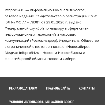
В Новосибирске многодетным семьям вручили
сертификаты на покупку автомобилей
infopro54.ru — информационно-аналитическое,
07 Августа 2026, 13:55
сетевое издание. Свидетельство о регистрации СМИ:
ЭЛ № ФС 77 – 78381 от 29.05.2020 г, выдано
Авто
Общество
Треть автовладельцев в Новосибирской области
Федеральной службой по надзору в сфере связи,
«поставили машины на прикол»
информационных технологий и массовых
07 Августа 2026, 13:00
коммуникаций (Роскомнадзор). Учредитель: Общество
Власть
с ограниченной ответственностью «Новосибирск
Школы, библиотеки, пешеходные тротуары:
Медиа» Infopro54.ru - Новости Новосибирска и
депутаты Госдумы контролируют работы на
социальных объектах
Новосибирской области. Новости Сибири.
07 Августа 2026, 12:35
Общество
Синоптики рассказали о погоде в Новосибирске
на выходных
07 Августа 2026, 12:00
РЕКЛАМОДАТЕЛЯМ
ПРАВИЛА САЙТА
КОНТАКТЫ
Общество
Жители Новосибирска смогут добровольно
УСЛОВИЯ ИСПОЛЬЗОВАНИЯ ФАЙЛОВ COOKIE
повысить свою пенсию