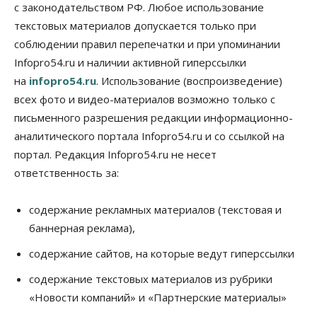
В аэропорту Толмачёво завершены работы по
с законодательством РФ. Любое использование
бетонированию рулежных дорожек
текстовых материалов допускается только при
07 Августа 2026, 17:00
соблюдении правил перепечатки и при упоминании
Бизнес
Недвижимость
Общество
Infopro54.ru и наличии активной гиперссылки
Новосибирцы стали реже оформлять
на
infopro54.ru
. Использование (воспроизведение)
дома по упрощенной схеме
07 Августа 2026, 16:00
всех фото и видео-материалов возможно только с
письменного разрешения редакции информационно-
Власть
Общество
Право&Порядок
аналитического портала Infopro54.ru и со ссылкой на
Роспотребнадзор изъял почти полторы тонны
мяса в Новосибирской области
портал. Редакция Infopro54.ru не несет
07 Августа 2026, 15:00
ответственность за:
Финансы
Расходы новосибирцев на спорт выросли на 40%
содержание рекламных материалов (текстовая и
за полгода
баннерная реклама),
07 Августа 2026, 14:35
содержание сайтов, на которые ведут гиперссылки
Сибирские аграрии увеличивают посевы горчицы
содержание текстовых материалов из рубрики
07 Августа 2026, 14:00
«Новости компаний» и «Партнерские материалы»
Власть