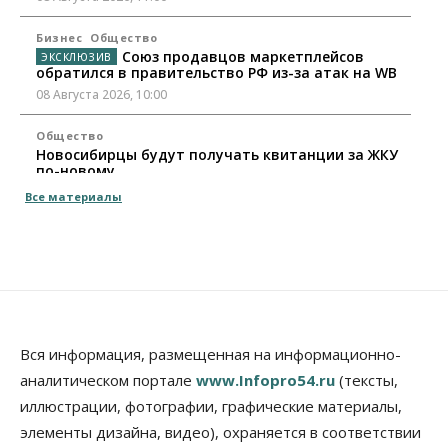
Бизнес
Общество
Союз продавцов маркетплейсов
обратился в правительство РФ из-за атак на WB
08 Августа 2026, 10:00
Общество
Новосибирцы будут получать квитанции за ЖКУ
по-новому
08 Августа 2026, 09:00
Все материалы
Бизнес
В Новосибирской области резко
сократился грузооборот в автоперевозках
07 Августа 2026, 19:00
Общество
В Новосибирске прошёл митинг
Вся информация, размещенная на информационно-
против нового закона о памятниках
аналитическом портале
www.Infopro54.ru
(тексты,
07 Августа 2026, 18:00
иллюстрации, фотографии, графические материалы,
элементы дизайна, видео), охраняется в соответствии
Бизнес