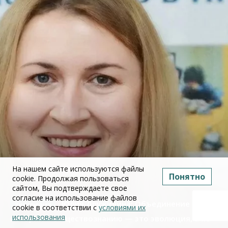
На нашем сайте используются файлы
Понятно
cookie. Продолжая пользоваться
сайтом, Вы подтверждаете свое
согласие на использование файлов
Юлия Дружинина: Объединение ЕГЭ по
cookie в соответствии с
условиями их
использования
истории и обществознанию — это эволюция, а не