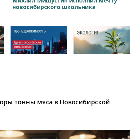
Михаил Мишустин исполнил мечту
новосибирского школьника
торы тонны мяса в Новосибирской