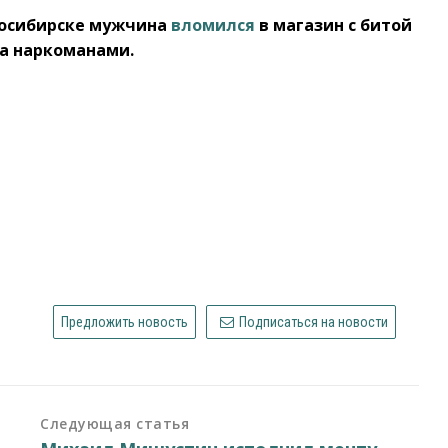
овосибирске мужчина
вломился
в магазин с битой
за наркоманами.
Предложить новость
Подписаться на новости
Следующая статья