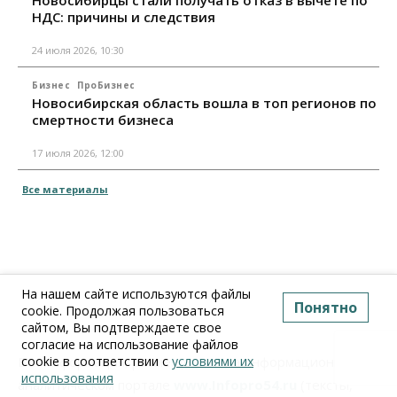
Новосибирцы стали получать отказ в вычете по
НДС: причины и следствия
24 июля 2026, 10:30
Бизнес
ПроБизнес
Новосибирская область вошла в топ регионов по
смертности бизнеса
17 июля 2026, 12:00
Все материалы
На нашем сайте используются файлы
Понятно
cookie. Продолжая пользоваться
сайтом, Вы подтверждаете свое
согласие на использование файлов
cookie в соответствии с
условиями их
Вся информация, размещенная на информационно-
использования
аналитическом портале
www.Infopro54.ru
(тексты,