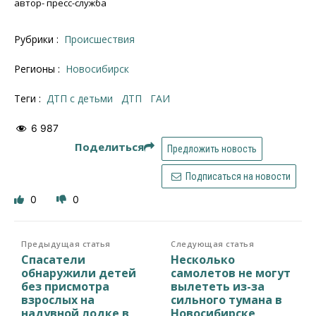
автор- пресс-служба
Рубрики :
Происшествия
Регионы :
Новосибирск
Теги :
ДТП с детьми
ДТП
ГАИ
6 987
Поделиться
Предложить новость
Подписаться на новости
0
0
Предыдущая статья
Следующая статья
Спасатели
Несколько
обнаружили детей
самолетов не могут
без присмотра
вылететь из-за
взрослых на
сильного тумана в
надувной лодке в
Новосибирске