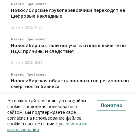
Бизнес
ПроБизнес
Новосибирские грузоперевозчики переходят на
цифровые накладные
28 июля 2026, 11:00
Бизнес
ПроБизнес
Новосибирцы стали получать отказ в вычете по
НДС: причины и следствия
24 июля 2026, 10:30
Бизнес
ПроБизнес
Новосибирская область вошла в топ регионов по
смертности бизнеса
17 июля 2026, 12:00
На нашем сайте используются файлы
Понятно
cookie. Продолжая пользоваться
Все материалы
сайтом, Вы подтверждаете свое
согласие на использование файлов
cookie в соответствии с
условиями их
использования