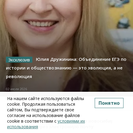
Юлия Дружинина: Объединение ЕГЭ по
истории и обществознанию — это эволюция, а не
революция
02 июля 2026
На нашем сайте используются файлы
Понятно
cookie. Продолжая пользоваться
Про Бизнес
сайтом, Вы подтверждаете свое
согласие на использование файлов
Бизнес
Право&Порядок
ПроБизнес
Злоумышленники опять атакуют новосибирские
cookie в соответствии с
условиями их
компании через электронную почту
использования