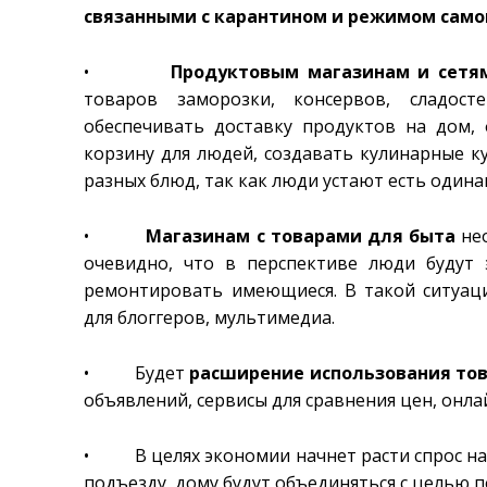
связанными с карантином и режимом само
•
Продуктовым магазинам и сетя
товаров заморозки, консервов, сладосте
обеспечивать доставку продуктов на дом
корзину для людей, создавать кулинарные 
разных блюд, так как люди устают есть одина
•
Магазинам с товарами для быта
нео
очевидно, что в перспективе люди будут
ремонтировать имеющиеся. В такой ситуац
для блоггеров, мультимедиа.
• Будет
расширение использования тов
объявлений, сервисы для сравнения цен, онл
• В целях экономии начнет расти спрос н
подъезду, дому будут объединяться с целью п