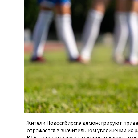
Жители Новосибирска демонстрируют приве
отражается в значительном увеличении их р
ВТБ, за первые шесть месяцев текущего год