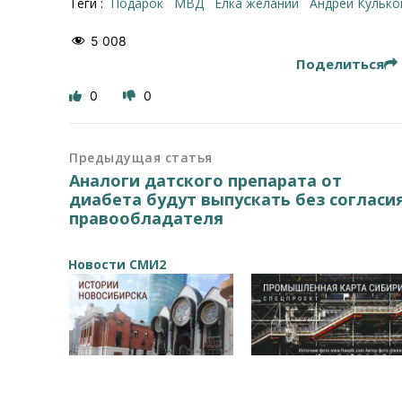
Теги :
Подарок
МВД
Елка желаний
Андрей Кулько
5 008
Поделиться
0
0
Предыдущая статья
Аналоги датского препарата от
диабета будут выпускать без согласи
правообладателя
Новости СМИ2