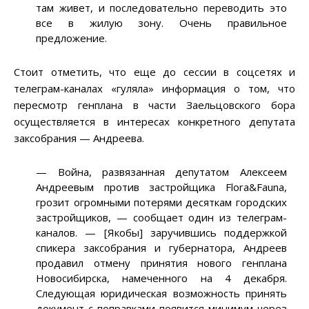
там живет, и последовательно переводить это
все в жилую зону. Очень правильное
предложение.
Стоит отметить, что еще до сессии в соцсетях и
телеграм-каналах «гуляла» информация о том, что
пересмотр генплана в части Заельцовского бора
осуществляется в интересах конкретного депутата
заксобрания — Андреева.
—
Война, развязанная депутатом Алексеем
Андреевым против застройщика Flora&Fauna,
грозит огромными потерями десяткам городских
застройщиков,
—
сообщает один из телеграм-
каналов.
—
[Якобы] заручившись поддержкой
спикера заксобрания и губернатора, Андреев
продавил отмену принятия нового генплана
Новосибирска, намеченного на 4 декабря.
Следующая юридическая возможность принять
документ с поправками появится минимум через