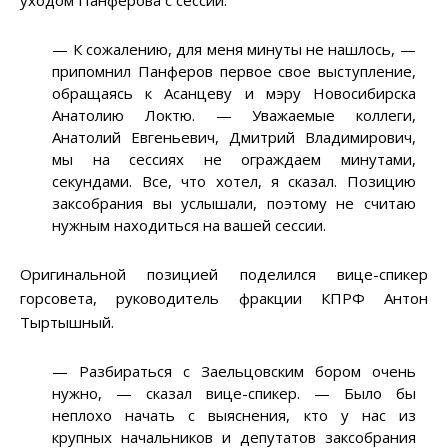
уходом Панферова с сессии.
—
К сожалению, для меня минуты не нашлось,
—
припомнил Панферов первое свое выступление,
обращаясь к Асанцеву и мэру Новосибирска
Анатолию Локтю.
—
Уважаемые коллеги,
Анатолий Евгеньевич, Дмитрий Владимирович,
мы на сессиях не ограждаем минутами,
секундами. Все, что хотел, я сказал. Позицию
заксобрания вы услышали, поэтому не считаю
нужным находиться на вашей сессии.
Оригинальной позицией поделился вице-спикер
горсовета, руководитель фракции КПРФ Антон
Тыртышный.
—
Разбираться с Заельцовским бором очень
нужно,
—
сказал вице-спикер.
—
Было бы
неплохо начать с выяснения, кто у нас из
крупных начальников и депутатов заксобрания