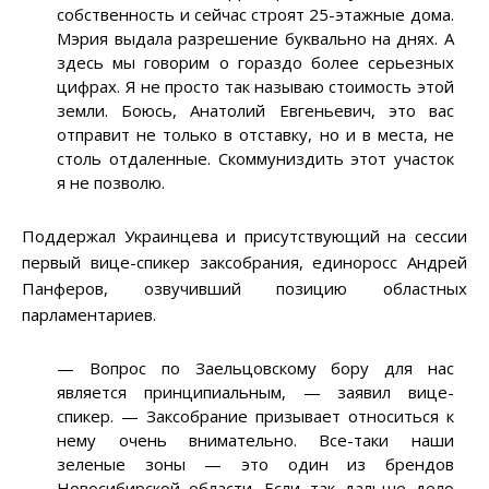
собственность и сейчас строят 25-этажные дома.
Мэрия выдала разрешение буквально на днях. А
здесь мы говорим о гораздо более серьезных
цифрах. Я не просто так называю стоимость этой
земли. Боюсь, Анатолий Евгеньевич, это вас
отправит не только в отставку, но и в места, не
столь отдаленные. Скоммуниздить этот участок
я не позволю.
Поддержал Украинцева и присутствующий на сессии
первый вице-спикер заксобрания, единоросс Андрей
Панферов, озвучивший позицию областных
парламентариев.
—
Вопрос по Заельцовскому бору для нас
является принципиальным,
—
заявил вице-
спикер.
—
Заксобрание призывает относиться к
нему очень внимательно. Все-таки наши
зеленые зоны
—
это один из брендов
Новосибирской области. Если так дальше дело