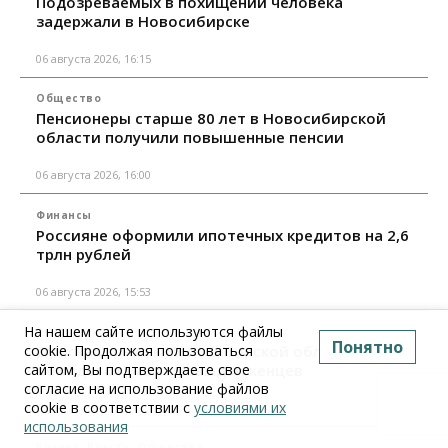
Подозреваемых в похищении человека
задержали в Новосибирске
06 августа 2026, 16:15
Общество
Пенсионеры старше 80 лет в Новосибирской
области получили повышенные пенсии
06 августа 2026, 16:00
Финансы
Россияне оформили ипотечных кредитов на 2,6
трлн рублей
06 августа 2026, 15:53
На нашем сайте используются файлы
Власть
Понятно
Думская гонка в Новосибирской области
cookie. Продолжая пользоваться
обойдется без самовыдвиженцев
сайтом, Вы подтверждаете свое
согласие на использование файлов
cookie в соответствии с
условиями их
06 августа 2026, 15:00
использования
Бизнес
Власть
Общество