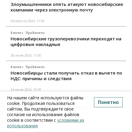
Злоумышленники опять атакуют новосибирские
компании через электронную почту
06 августа 2026, 11:00
Бизнес
ПроБизнес
Новосибирские грузоперевозчики переходят на
цифровые накладные
28 июля 2026, 11:00
Бизнес
ПроБизнес
Новосибирцы стали получать отказ в вычете по
НДС: причины и следствия
24 июля 2026, 10:30
На нашем сайте используются файлы
Бизнес
ПроБизнес
Понятно
cookie. Продолжая пользоваться
Новосибирская область вошла в топ регионов по
сайтом, Вы подтверждаете свое
смертности бизнеса
согласие на использование файлов
cookie в соответствии с
условиями их
17 июля 2026, 12:00
использования