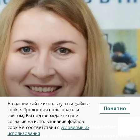
На нашем сайте используются файлы
Понятно
cookie. Продолжая пользоваться
сайтом, Вы подтверждаете свое
согласие на использование файлов
Юлия Дружинина: Объединение ЕГЭ по
cookie в соответствии с
условиями их
использования
истории и обществознанию — это эволюция, а не