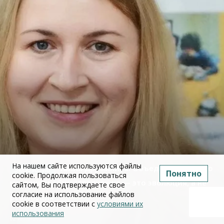
На нашем сайте используются файлы
Юлия Дружинина: Объединение ЕГЭ по
Понятно
cookie. Продолжая пользоваться
истории и обществознанию — это эволюция, а не
сайтом, Вы подтверждаете свое
согласие на использование файлов
революция
cookie в соответствии с
условиями их
использования
02 июля 2026