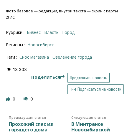
Фото базовое — редакции, внутри текста — скрин с карты
2ГИС
Рубрики :
Бизнес
Власть
Город
Регионы :
Новосибирск
Теги :
снос магазина
Озеленение города
13 303
Поделиться
Предложить новость
Подписаться на новости
0
0
Предыдущая статья
Следующая статья
Прохожий спас из
В Минтрансе
горящего дома
Новосибирской