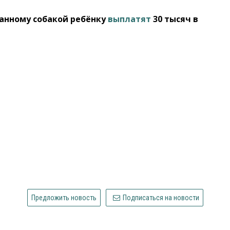
санному собакой ребёнку
выплатят
30 тысяч в
Предложить новость
Подписаться на новости