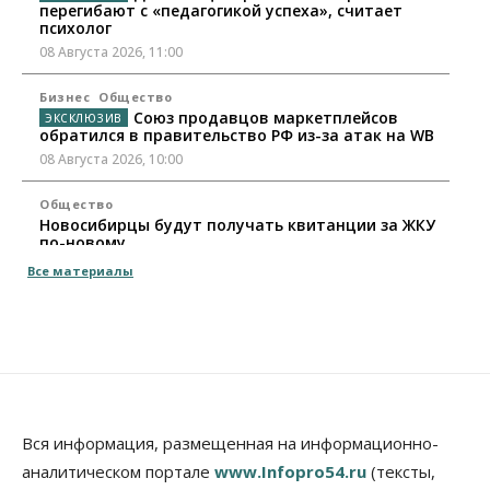
перегибают с «педагогикой успеха», считает
психолог
08 Августа 2026, 11:00
Бизнес
Общество
Союз продавцов маркетплейсов
обратился в правительство РФ из-за атак на WB
08 Августа 2026, 10:00
Общество
Новосибирцы будут получать квитанции за ЖКУ
по-новому
08 Августа 2026, 09:00
Все материалы
Бизнес
В Новосибирской области резко
сократился грузооборот в автоперевозках
07 Августа 2026, 19:00
Общество
В Новосибирске прошёл митинг
Вся информация, размещенная на информационно-
против нового закона о памятниках
аналитическом портале
www.Infopro54.ru
(тексты,
07 Августа 2026, 18:00