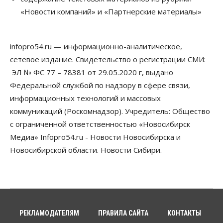
07 Августа 2026, 14:00
«Новости компаний» и «Партнерские материалы»
Власть
В Новосибирске многодетным семьям вручили
сертификаты на покупку автомобилей
infopro54.ru — информационно-аналитическое,
07 Августа 2026, 13:55
сетевое издание. Свидетельство о регистрации СМИ:
ЭЛ № ФС 77 – 78381 от 29.05.2020 г, выдано
Авто
Общество
Треть автовладельцев в Новосибирской области
Федеральной службой по надзору в сфере связи,
«поставили машины на прикол»
информационных технологий и массовых
07 Августа 2026, 13:00
коммуникаций (Роскомнадзор). Учредитель: Общество
Власть
с ограниченной ответственностью «Новосибирск
Школы, библиотеки, пешеходные тротуары:
Медиа» Infopro54.ru - Новости Новосибирска и
депутаты Госдумы контролируют работы на
социальных объектах
Новосибирской области. Новости Сибири.
07 Августа 2026, 12:35
Общество
Синоптики рассказали о погоде в Новосибирске
на выходных
07 Августа 2026, 12:00
РЕКЛАМОДАТЕЛЯМ
ПРАВИЛА САЙТА
КОНТАКТЫ