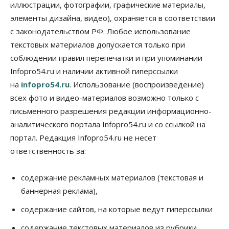
иллюстрации, фотографии, графические материалы,
элементы дизайна, видео), охраняется в соответствии
Бизнес
В аэропорту Толмачёво завершены работы по
с законодательством РФ. Любое использование
бетонированию рулежных дорожек
текстовых материалов допускается только при
07 Августа 2026, 17:00
соблюдении правил перепечатки и при упоминании
Бизнес
Недвижимость
Общество
Infopro54.ru и наличии активной гиперссылки
Новосибирцы стали реже оформлять
на
infopro54.ru
. Использование (воспроизведение)
дома по упрощенной схеме
07 Августа 2026, 16:00
всех фото и видео-материалов возможно только с
письменного разрешения редакции информационно-
Власть
Общество
Право&Порядок
аналитического портала Infopro54.ru и со ссылкой на
Роспотребнадзор изъял почти полторы тонны
мяса в Новосибирской области
портал. Редакция Infopro54.ru не несет
07 Августа 2026, 15:00
ответственность за:
Финансы
Расходы новосибирцев на спорт выросли на 40%
содержание рекламных материалов (текстовая и
за полгода
баннерная реклама),
07 Августа 2026, 14:35
содержание сайтов, на которые ведут гиперссылки
Сибирские аграрии увеличивают посевы горчицы
содержание текстовых материалов из рубрики