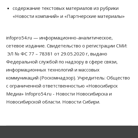
По «Сибэлектротерму» выдали исполнительные
содержание текстовых материалов из рубрики
листы на полмиллиарда рублей
«Новости компаний» и «Партнерские материалы»
07 Августа 2026, 08:00
Бизнес
Власть
Медицина
Общество
Искусственный интеллект предлагают
infopro54.ru — информационно-аналитическое,
привлекать к разработке новых лекарств в
России
сетевое издание. Свидетельство о регистрации СМИ:
06 Августа 2026, 19:00
ЭЛ № ФС 77 – 78381 от 29.05.2020 г, выдано
Федеральной службой по надзору в сфере связи,
Мировые И Федеральные Новости
информационных технологий и массовых
Россия построит в Киргизии новый кампус КРСУ:
30 гектаров, 15 тысяч студентов и 30 миллиардов
коммуникаций (Роскомнадзор). Учредитель: Общество
рублей
с ограниченной ответственностью «Новосибирск
06 Августа 2026, 18:40
Медиа» Infopro54.ru - Новости Новосибирска и
Общество
Новосибирской области. Новости Сибири.
Новосибирским студентам помогают
адаптироваться к учебе через культуру
06 Августа 2026, 18:00
Бизнес
Власть
Недвижимость
Застройщики продавливают компромиссы по