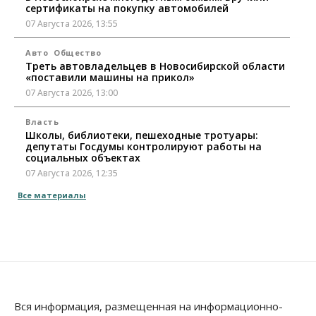
сертификаты на покупку автомобилей
07 Августа 2026, 13:55
Авто
Общество
Треть автовладельцев в Новосибирской области
«поставили машины на прикол»
07 Августа 2026, 13:00
Власть
Школы, библиотеки, пешеходные тротуары:
депутаты Госдумы контролируют работы на
социальных объектах
07 Августа 2026, 12:35
Все материалы
Общество
Синоптики рассказали о погоде в Новосибирске
на выходных
07 Августа 2026, 12:00
Общество
Жители Новосибирска смогут добровольно
повысить свою пенсию
Вся информация, размещенная на информационно-
07 Августа 2026, 11:30