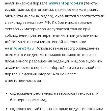
аналитическом портале
www.Infopro54.ru
(тексты,
Общество
иллюстрации, фотографии, графические материалы,
Деньгами будут распоряжаться дети: в десяти
элементы дизайна, видео), охраняется в соответствии
школах Новосибирской области введут
инициативное бюджетирование
с законодательством РФ. Любое использование
07 Августа 2026, 11:00
текстовых материалов допускается только при
соблюдении правил перепечатки и при упоминании
Общество
Право&Порядок
Infopro54.ru и наличии активной гиперссылки
В Новосибирске руководителя отдела полиции
заключили под стражу
на
infopro54.ru
. Использование (воспроизведение)
07 Августа 2026, 10:15
всех фото и видео-материалов возможно только с
письменного разрешения редакции информационно-
Общество
Недели жары повлияли на урожай в
аналитического портала Infopro54.ru и со ссылкой на
Новосибирской области, но режима ЧС не будет
портал. Редакция Infopro54.ru не несет
07 Августа 2026, 10:00
ответственность за:
Бизнес
Право&Порядок
Предприятия Новосибирска
содержание рекламных материалов (текстовая и
выстраивают системы защиты от атак БПЛА
баннерная реклама),
07 Августа 2026, 09:00
содержание сайтов, на которые ведут гиперссылки
Бизнес