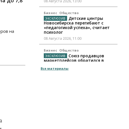
а до 7,8
08 Августа 2026, 13:00
Бизнес
Общество
Детские центры
Новосибирска перегибают с
«педагогикой успеха», считает
еров на
психолог
08 Августа 2026, 11:00
Бизнес
Общество
Союз продавцов
маркетплейсов обратился в
правительство РФ из-за атак на
Все материалы
WB
08 Августа 2026, 10:00
Общество
Новосибирцы будут получать
квитанции за ЖКУ по-новому
08 Августа 2026, 09:00
Бизнес
й
В Новосибирской
области резко сократился
.