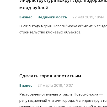
Инфраструктура вокруг ЛДС подорожал
млрд рублей
Бизнес
Недвижимость
22 мая 2019, 18:44
В 2019 году мэрия Новосибирска объявит 6 тенд
строительство ключевых объектов.
Сделать город аппетитным
Бизнес
27 марта 2019, 10:07
Ресторанно-отельная отрасль Новосибирска —
репутационный «тягач» города. А спидометру это
супермашины еще далеко до предельной отметки