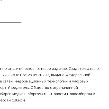
грузооборот в автоперевозках
07 Августа 2026, 19:00
Общество
В Новосибирске
прошёл митинг против нового
закона о памятниках
07 Августа 2026, 18:00
Бизнес
В аэропорту Толмачёво
завершены работы по
бетонированию рулежных
дорожек
07 Августа 2026, 17:00
нно-аналитическое, сетевое издание. Свидетельство о
 77 – 78381 от 29.05.2020 г, выдано Федеральной
Бизнес
Недвижимость
Общество
Новосибирцы стали
ре связи, информационных технологий и массовых
реже оформлять дома по
ор). Учредитель: Общество с ограниченной
упрощенной схеме
ирск Медиа» Infopro54.ru - Новости Новосибирска и
07 Августа 2026, 16:00
овости Сибири.
Власть
Общество
Право&Порядок
Роспотребнадзор изъял почти