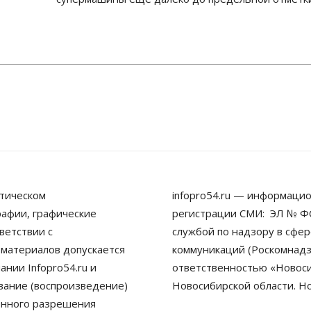
тическом
infopro54.ru — информацио
рафии, графические
регистрации СМИ: ЭЛ № ФС
ветствии с
службой по надзору в сфе
 материалов допускается
коммуникаций (Роскомнадз
нии Infopro54.ru и
ответственностью «Новосиб
ование (воспроизведение)
Новосибирской области. Н
енного разрешения