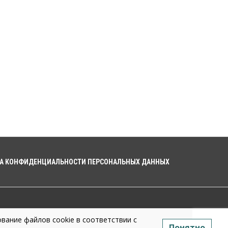
полторы тонны мяса в
Новосибирской области
07 Августа 2026, 15:00
Финансы
Расходы новосибирцев на спорт
выросли на 40% за полгода
07 Августа 2026, 14:35
Сибирские аграрии увеличивают
посевы горчицы
07 Августа 2026, 14:00
Власть
В Новосибирске многодетным
семьям вручили сертификаты на
А КОНФИДЕНЦИАЛЬНОСТИ ПЕРСОНАЛЬНЫХ ДАННЫХ
покупку автомобилей
07 Августа 2026, 13:55
Авто
Общество
Треть автовладельцев в
Новосибирской области
вание файлов cookie в соответствии с
«поставили машины на прикол»
Понятно