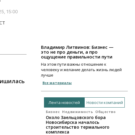
5, 15:00
ОСТ
Владимир Литвинов: Бизнес —
это не про деньги, а про
ощущение правильности пути
На этом пути важны отношение к
человеку и желание делать жизнь людей
лучше
лишилась
Все материалы
Лента новостей
Новости компаний
Бизнес
Недвижимость
Общество
Около Заельцовского бора
Новосибирска началось
строительство термального
комплекса