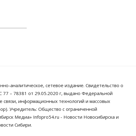
Владимира Путина
06 Августа 2026, 12:05
Бизнес
Недвижимость
Общество
Росреестр назвал
главные причины отказов в
регистрации недвижимости в
НСО
06 Августа 2026, 12:00
Телекоммуникации
В 16 населённых пунктах
Мошковского района
модернизировали мобильную
связь
нно-аналитическое, сетевое издание. Свидетельство о
06 Августа 2026, 11:35
 77 – 78381 от 29.05.2020 г, выдано Федеральной
Бизнес
Право&Порядок
ПроБизнес
ре связи, информационных технологий и массовых
Злоумышленники
ор). Учредитель: Общество с ограниченной
опять атакуют новосибирские
компании через электронную
ирск Медиа» Infopro54.ru - Новости Новосибирска и
почту
овости Сибири.
06 Августа 2026, 11:00