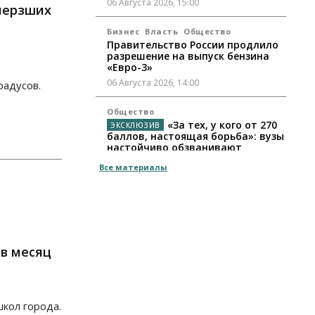
06 Августа 2026, 15:00
мерзших
Бизнес
Власть
Общество
Правительство России продлило
разрешение на выпуск бензина
«Евро-3»
06 Августа 2026, 14:00
радусов.
Общество
«За тех, у кого от 270
баллов, настоящая борьба»: вузы
настойчиво обзванивают
новосибирских
Все материалы
высокобалльников перед
зачислением
06 Августа 2026, 13:00
Власть
Режим ЧС ввели в Омской
 в месяц
области из-за засухи
06 Августа 2026, 12:15
Власть
Общество
кол города.
Новосибирск готовится к визиту