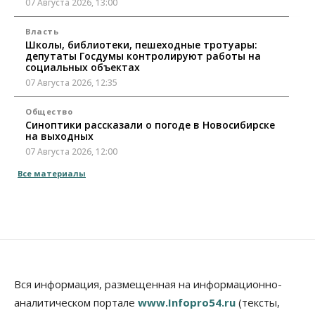
07 Августа 2026, 13:00
Власть
Школы, библиотеки, пешеходные тротуары:
депутаты Госдумы контролируют работы на
социальных объектах
07 Августа 2026, 12:35
Общество
Синоптики рассказали о погоде в Новосибирске
на выходных
07 Августа 2026, 12:00
Все материалы
Общество
Жители Новосибирска смогут добровольно
повысить свою пенсию
07 Августа 2026, 11:30
Общество
Деньгами будут распоряжаться дети: в десяти
школах Новосибирской области введут
Вся информация, размещенная на информационно-
инициативное бюджетирование
07 Августа 2026, 11:00
аналитическом портале
www.Infopro54.ru
(тексты,