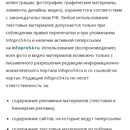
иллюстрации, фотографии, графические материалы,
Общество
Право&Порядок
элементы дизайна, видео), охраняется в соответствии
В Новосибирске руководителя отдела полиции
заключили под стражу
с законодательством РФ. Любое использование
07 Августа 2026, 10:15
текстовых материалов допускается только при
соблюдении правил перепечатки и при упоминании
Общество
Infopro54.ru и наличии активной гиперссылки
Недели жары повлияли на урожай в
Новосибирской области, но режима ЧС не будет
на
infopro54.ru
. Использование (воспроизведение)
07 Августа 2026, 10:00
всех фото и видео-материалов возможно только с
письменного разрешения редакции информационно-
Бизнес
Право&Порядок
Предприятия Новосибирска
аналитического портала Infopro54.ru и со ссылкой на
выстраивают системы защиты от атак БПЛА
портал. Редакция Infopro54.ru не несет
07 Августа 2026, 09:00
ответственность за:
Бизнес
По «Сибэлектротерму» выдали исполнительные
содержание рекламных материалов (текстовая и
листы на полмиллиарда рублей
баннерная реклама),
07 Августа 2026, 08:00
содержание сайтов, на которые ведут гиперссылки
Бизнес
Власть
Медицина
Общество
Искусственный интеллект предлагают
содержание текстовых материалов из рубрики
привлекать к разработке новых лекарств в