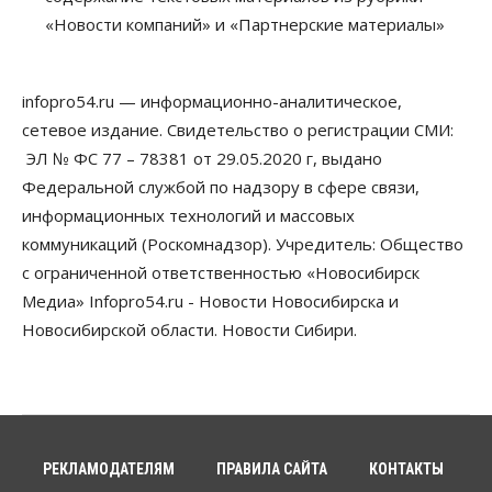
России
«Новости компаний» и «Партнерские материалы»
06 Августа 2026, 19:00
Мировые И Федеральные Новости
infopro54.ru — информационно-аналитическое,
Россия построит в Киргизии новый кампус КРСУ:
30 гектаров, 15 тысяч студентов и 30 миллиардов
сетевое издание. Свидетельство о регистрации СМИ:
рублей
ЭЛ № ФС 77 – 78381 от 29.05.2020 г, выдано
06 Августа 2026, 18:40
Федеральной службой по надзору в сфере связи,
Общество
информационных технологий и массовых
Новосибирским студентам помогают
коммуникаций (Роскомнадзор). Учредитель: Общество
адаптироваться к учебе через культуру
с ограниченной ответственностью «Новосибирск
06 Августа 2026, 18:00
Медиа» Infopro54.ru - Новости Новосибирска и
Бизнес
Власть
Недвижимость
Новосибирской области. Новости Сибири.
Застройщики продавливают компромиссы по
площади участков для КРТ в Новосибирске
06 Августа 2026, 17:30
Бизнес
Недвижимость
Общество
Около Заельцовского бора Новосибирска
началось строительство термального комплекса
РЕКЛАМОДАТЕЛЯМ
ПРАВИЛА САЙТА
КОНТАКТЫ
06 Августа 2026, 17:00