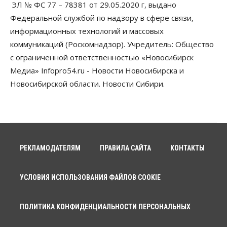
ЭЛ № ФС 77 – 78381 от 29.05.2020 г, выдано
Авто
Общество
Треть автовладельцев в Новосибирской области
Федеральной службой по надзору в сфере связи,
«поставили машины на прикол»
информационных технологий и массовых
07 Августа 2026, 13:00
коммуникаций (Роскомнадзор). Учредитель: Общество
Власть
с ограниченной ответственностью «Новосибирск
Школы, библиотеки, пешеходные тротуары:
Медиа» Infopro54.ru - Новости Новосибирска и
депутаты Госдумы контролируют работы на
социальных объектах
Новосибирской области. Новости Сибири.
07 Августа 2026, 12:35
Общество
Синоптики рассказали о погоде в Новосибирске
на выходных
07 Августа 2026, 12:00
РЕКЛАМОДАТЕЛЯМ
ПРАВИЛА САЙТА
КОНТАКТЫ
Общество
Жители Новосибирска смогут добровольно
УСЛОВИЯ ИСПОЛЬЗОВАНИЯ ФАЙЛОВ COOKIE
повысить свою пенсию
07 Августа 2026, 11:30
ПОЛИТИКА КОНФИДЕНЦИАЛЬНОСТИ ПЕРСОНАЛЬНЫХ
Общество
Деньгами будут распоряжаться дети: в десяти