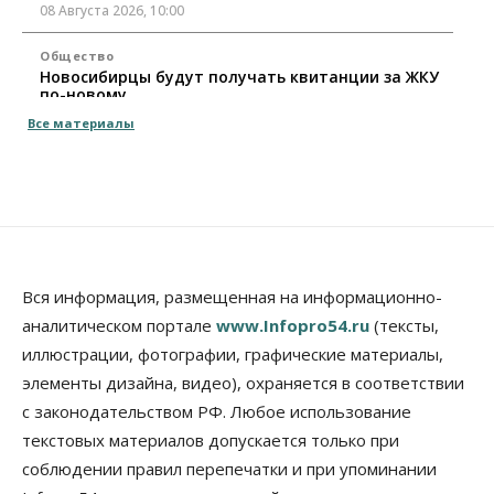
08 Августа 2026, 10:00
Общество
Новосибирцы будут получать квитанции за ЖКУ
по-новому
08 Августа 2026, 09:00
Все материалы
Бизнес
В Новосибирской области резко
сократился грузооборот в автоперевозках
07 Августа 2026, 19:00
Общество
В Новосибирске прошёл митинг
Вся информация, размещенная на информационно-
против нового закона о памятниках
аналитическом портале
www.Infopro54.ru
(тексты,
07 Августа 2026, 18:00
иллюстрации, фотографии, графические материалы,
элементы дизайна, видео), охраняется в соответствии
Бизнес
В аэропорту Толмачёво завершены работы по
с законодательством РФ. Любое использование
бетонированию рулежных дорожек
текстовых материалов допускается только при
07 Августа 2026, 17:00
соблюдении правил перепечатки и при упоминании
Бизнес
Недвижимость
Общество