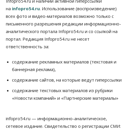
Infopro54.ru и наличии активной гиперссылки
Новосибирцы стали реже оформлять
на
infopro54.ru
. Использование (воспроизведение)
дома по упрощенной схеме
07 Августа 2026, 16:00
всех фото и видео-материалов возможно только с
письменного разрешения редакции информационно-
Власть
Общество
Право&Порядок
аналитического портала Infopro54.ru и со ссылкой на
Роспотребнадзор изъял почти полторы тонны
мяса в Новосибирской области
портал. Редакция Infopro54.ru не несет
07 Августа 2026, 15:00
ответственность за:
Финансы
Расходы новосибирцев на спорт выросли на 40%
содержание рекламных материалов (текстовая и
за полгода
баннерная реклама),
07 Августа 2026, 14:35
содержание сайтов, на которые ведут гиперссылки
Сибирские аграрии увеличивают посевы горчицы
содержание текстовых материалов из рубрики
07 Августа 2026, 14:00
«Новости компаний» и «Партнерские материалы»
Власть
В Новосибирске многодетным семьям вручили
сертификаты на покупку автомобилей
infopro54.ru — информационно-аналитическое,
07 Августа 2026, 13:55
сетевое издание. Свидетельство о регистрации СМИ: