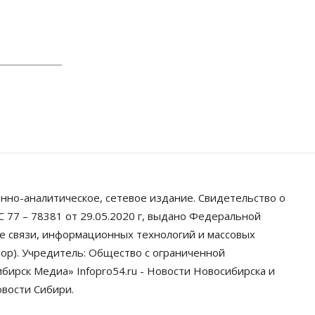
грузооборот в автоперевозках
07 Августа 2026, 19:00
Общество
В Новосибирске
прошёл митинг против нового
закона о памятниках
07 Августа 2026, 18:00
Бизнес
В аэропорту Толмачёво
завершены работы по
бетонированию рулежных
дорожек
07 Августа 2026, 17:00
нно-аналитическое, сетевое издание. Свидетельство о
 77 – 78381 от 29.05.2020 г, выдано Федеральной
Бизнес
Недвижимость
Общество
Новосибирцы стали
ре связи, информационных технологий и массовых
реже оформлять дома по
ор). Учредитель: Общество с ограниченной
упрощенной схеме
ирск Медиа» Infopro54.ru - Новости Новосибирска и
07 Августа 2026, 16:00
овости Сибири.
Власть
Общество
Право&Порядок
Роспотребнадзор изъял почти