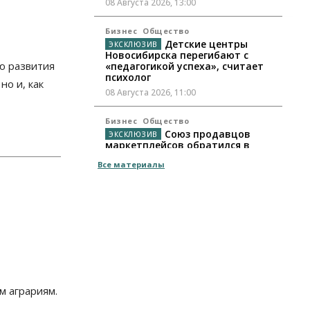
08 Августа 2026, 13:00
Бизнес
Общество
Детские центры
Новосибирска перегибают с
ю развития
«педагогикой успеха», считает
психолог
но и, как
08 Августа 2026, 11:00
Бизнес
Общество
Союз продавцов
маркетплейсов обратился в
правительство РФ из-за атак на
Все материалы
WB
08 Августа 2026, 10:00
Общество
Новосибирцы будут получать
квитанции за ЖКУ по-новому
08 Августа 2026, 09:00
Бизнес
м аграриям.
В Новосибирской
области резко сократился