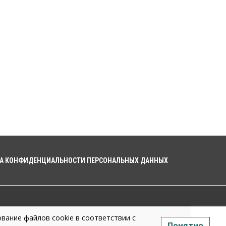
полторы тонны мяса в
Новосибирской области
07 Августа 2026, 15:00
Финансы
Расходы новосибирцев на спорт
выросли на 40% за полгода
07 Августа 2026, 14:35
Сибирские аграрии увеличивают
посевы горчицы
07 Августа 2026, 14:00
Власть
В Новосибирске многодетным
семьям вручили сертификаты на
А КОНФИДЕНЦИАЛЬНОСТИ ПЕРСОНАЛЬНЫХ ДАННЫХ
покупку автомобилей
07 Августа 2026, 13:55
Авто
Общество
Треть автовладельцев в
Новосибирской области
вание файлов cookie в соответствии с
«поставили машины на прикол»
Понятно