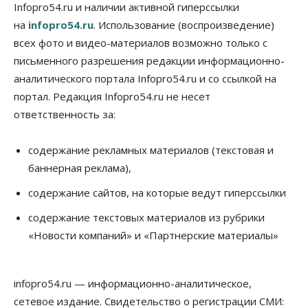
Бизнес
Общество
Infopro54.ru и наличии активной гиперссылки
Детские центры Новосибирска
на
infopro54.ru
. Использование (воспроизведение)
перегибают с «педагогикой успеха», считает
психолог
всех фото и видео-материалов возможно только с
08 Августа 2026, 11:00
письменного разрешения редакции информационно-
аналитического портала Infopro54.ru и со ссылкой на
Бизнес
Общество
Союз продавцов маркетплейсов
портал. Редакция Infopro54.ru не несет
обратился в правительство РФ из-за атак на WB
ответственность за:
08 Августа 2026, 10:00
Общество
содержание рекламных материалов (текстовая и
Новосибирцы будут получать квитанции за ЖКУ
баннерная реклама),
по-новому
08 Августа 2026, 09:00
содержание сайтов, на которые ведут гиперссылки
Бизнес
содержание текстовых материалов из рубрики
В Новосибирской области резко
«Новости компаний» и «Партнерские материалы»
сократился грузооборот в автоперевозках
07 Августа 2026, 19:00
infopro54.ru — информационно-аналитическое,
Общество
В Новосибирске прошёл митинг
сетевое издание. Свидетельство о регистрации СМИ:
против нового закона о памятниках