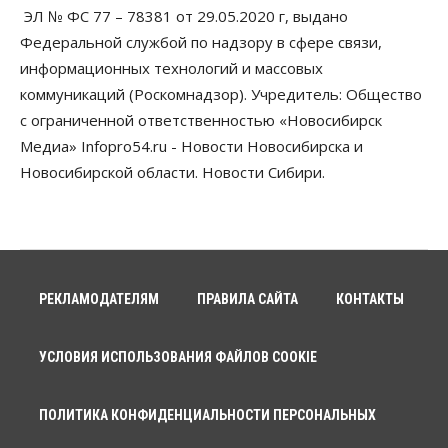
ЭЛ № ФС 77 – 78381 от 29.05.2020 г, выдано
07 Августа 2026, 18:00
Федеральной службой по надзору в сфере связи,
Бизнес
информационных технологий и массовых
В аэропорту Толмачёво завершены работы по
коммуникаций (Роскомнадзор). Учредитель: Общество
бетонированию рулежных дорожек
07 Августа 2026, 17:00
с ограниченной ответственностью «Новосибирск
Медиа» Infopro54.ru - Новости Новосибирска и
Бизнес
Недвижимость
Общество
Новосибирской области. Новости Сибири.
Новосибирцы стали реже оформлять
дома по упрощенной схеме
07 Августа 2026, 16:00
Власть
Общество
Право&Порядок
Роспотребнадзор изъял почти полторы тонны
мяса в Новосибирской области
РЕКЛАМОДАТЕЛЯМ
ПРАВИЛА САЙТА
КОНТАКТЫ
07 Августа 2026, 15:00
Финансы
УСЛОВИЯ ИСПОЛЬЗОВАНИЯ ФАЙЛОВ COOKIE
Расходы новосибирцев на спорт выросли на 40%
за полгода
07 Августа 2026, 14:35
ПОЛИТИКА КОНФИДЕНЦИАЛЬНОСТИ ПЕРСОНАЛЬНЫХ