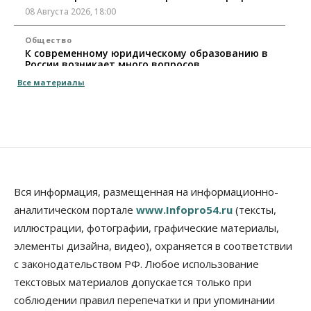
08 Августа 2026, 18:00
Общество
К современному юридическому образованию в
России возникает много вопросов
08 Августа 2026, 17:00
Все материалы
Общество
Новосибирские вузы опубликовали
приказы о зачислении на бюджетные места
08 Августа 2026, 16:00
Общество
Технологии
Искусственный интеллект впервые выписал
Вся информация, размещенная на информационно-
штраф за борщевик
аналитическом портале
www.Infopro54.ru
(тексты,
08 Августа 2026, 15:00
иллюстрации, фотографии, графические материалы,
элементы дизайна, видео), охраняется в соответствии
Авто
Продажи подержанных электромобилей в
с законодательством РФ. Любое использование
Новосибирской области растут второй месяц
текстовых материалов допускается только при
08 Августа 2026, 13:00
соблюдении правил перепечатки и при упоминании